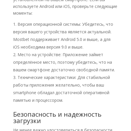
используете Android или iOS, проверьте следующие
моменты:
Версия операционной системы: Убедитесь, что
версия вашего устройства является актуальной.
Mostbet поддерживает Android 5.0 и выше, а для
iOS необходима версия 9.0 и выше.
Место на устройстве: Приложение займет
определённое место, поэтому убедитесь, что на
вашем смартфоне достаточно свободной памяти.
Технические характеристики: Для стабильной
работы приложения желательно, чтобы ваш
smartphone обладал достаточной оперативной
памятью и процессором.
Безопасность и надежность
загрузки
Не менее важно удостовериться в безопасности