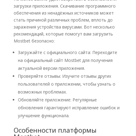
загрузки приложения. Скачивание программного
обеспечения из ненадёжных источников может
стать причиной различных проблем, вплоть до
заражения устройства вирусами. Вот несколько
рекомендаций, которые помогут вам загрузить
Mostbet безопасно:
Загружайте с официального сайта: Переходите
на официальный сайт Mostbet для получения
актуальной версии приложения.
Проверяйте отзывы: Изучите отзывы других
пользователей о приложении, чтобы узнать о
возможных проблемах.
Обновляйте приложение: Регулярные
обновления гарантируют исправление ошибок и
улучшение функционала.
Особенности платформы