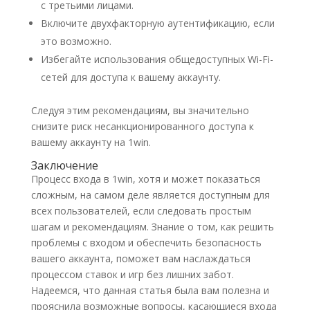
с третьими лицами.
Включите двухфакторную аутентификацию, если
это возможно.
Избегайте использования общедоступных Wi-Fi-
сетей для доступа к вашему аккаунту.
Следуя этим рекомендациям, вы значительно
снизите риск несанкционированного доступа к
вашему аккаунту на 1win.
Заключение
Процесс входа в 1win, хотя и может показаться
сложным, на самом деле является доступным для
всех пользователей, если следовать простым
шагам и рекомендациям. Знание о том, как решить
проблемы с входом и обеспечить безопасность
вашего аккаунта, поможет вам наслаждаться
процессом ставок и игр без лишних забот.
Надеемся, что данная статья была вам полезна и
прояснила возможные вопросы, касающиеся входа