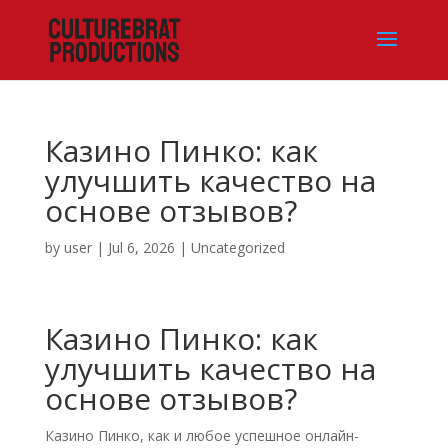
Казино Пинко: как
улучшить качество на
основе отзывов?
by
user
|
Jul 6, 2026
|
Uncategorized
Казино Пинко: как
улучшить качество на
основе отзывов?
Казино Пинко, как и любое успешное онлайн-