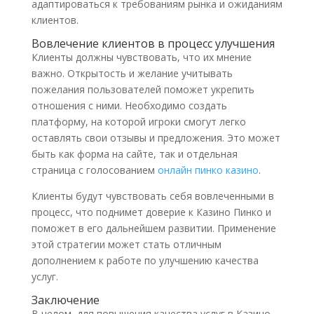
адаптироваться к требованиям рынка и ожиданиям
клиентов.
Вовлечение клиентов в процесс улучшения
Клиенты должны чувствовать, что их мнение
важно. Открытость и желание учитывать
пожелания пользователей поможет укрепить
отношения с ними. Необходимо создать
платформу, на которой игроки смогут легко
оставлять свои отзывы и предложения. Это может
быть как форма на сайте, так и отдельная
страница с голосованием
онлайн пинко казино
.
Клиенты будут чувствовать себя вовлеченными в
процесс, что поднимет доверие к Казино Пинко и
поможет в его дальнейшем развитии. Применение
этой стратегии может стать отличным
дополнением к работе по улучшению качества
услуг.
Заключение
В целом, для повышения качества услуг в Казино