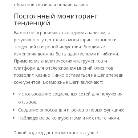
обратной связи для онлайн-казино.
Постоянный мониторинг
тенденций
Важно не ограничиваться одним анализом, а
регулярно осуществлять мониторинг отзывов и
тенденций в игровой индустрии. Вводимые
изменения должны быть адаптивными и гибкими.
Применение аналитических инструментов и
платформ для отслеживания мнений клиентов
позволит Казино Пинко оставаться на шаг впереди
конкурентов. Возможные шаги включают:
Использование социальных сетей для получения
отзывов;
Создание опросов для игроков о новых функциях;
Наблюдение за конкурентами и их стратегиями.
Такой подход даст возможность лучше