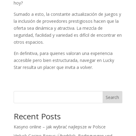
hoy?
Sumado a esto, la constante actualización de juegos y
la inclusión de proveedores prestigiosos hacen que la
oferta sea dinámica y atractiva. La mezcla de
seguridad, facilidad y variedad es difícil de encontrar en
otros espacios.
En definitiva, para quienes valoran una experiencia
accesible pero bien estructurada, navegar en Lucky
Star resulta un placer que invita a volver.
Search
Recent Posts
Kasyno online – jak wybrać najlepsze w Polsce
Vipluck Casino Bonus: Überblick, Bedingungen und