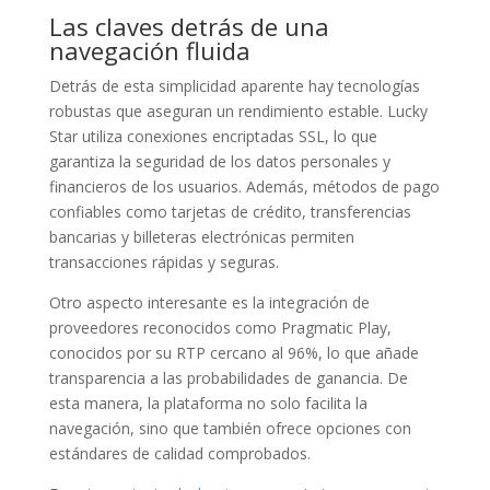
Las claves detrás de una
navegación fluida
Detrás de esta simplicidad aparente hay tecnologías
robustas que aseguran un rendimiento estable. Lucky
Star utiliza conexiones encriptadas SSL, lo que
garantiza la seguridad de los datos personales y
financieros de los usuarios. Además, métodos de pago
confiables como tarjetas de crédito, transferencias
bancarias y billeteras electrónicas permiten
transacciones rápidas y seguras.
Otro aspecto interesante es la integración de
proveedores reconocidos como Pragmatic Play,
conocidos por su RTP cercano al 96%, lo que añade
transparencia a las probabilidades de ganancia. De
esta manera, la plataforma no solo facilita la
navegación, sino que también ofrece opciones con
estándares de calidad comprobados.